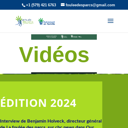
+1 (579) 421 6763
fouleedesparcs@gmail.com
Vidéos
ÉDITION 2024
Interview de Benjamin Holveck, directeur général
de La foulée des parcs, sur cbc news dans Our