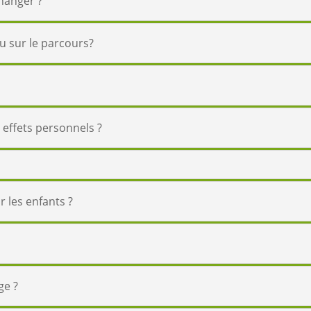
changer ?
au sur le parcours?
 effets personnels ?
 les enfants ?
ge ?