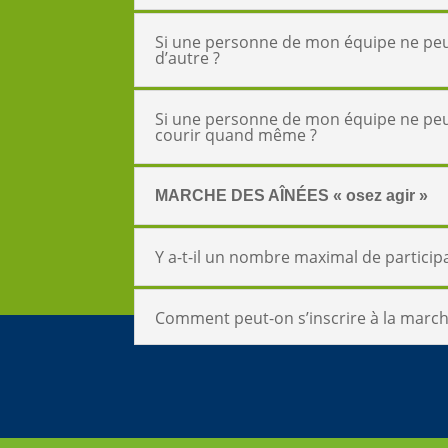
Si une personne de mon équipe ne peut 
d’autre ?
Si une personne de mon équipe ne peut 
courir quand même ?
MARCHE DES AÎNÉES « osez agir »
Y a-t-il un nombre maximal de participa
Comment peut-on s’inscrire à la marche