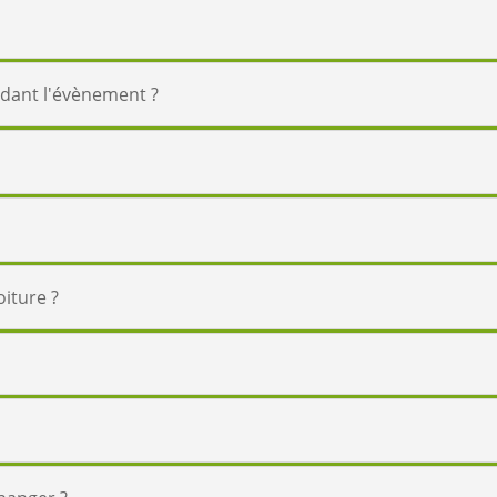
ndant l'évènement ?
?
oiture ?