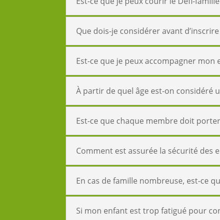
Est-ce que je peux courir le Défi-famil
Que dois-je considérer avant d’inscrire
Est-ce que je peux accompagner mon e
À partir de quel âge est-on considéré 
Est-ce que chaque membre doit porter
Comment est assurée la sécurité des en
En cas de famille nombreuse, est-ce qu
Si mon enfant est trop fatigué pour co