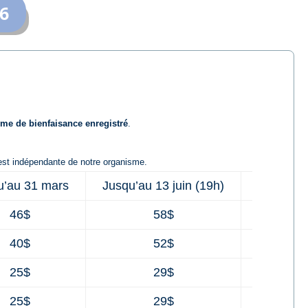
26
me de bienfaisance enregistré
.
 est indépendante de notre organisme.
u’au 31 mars
Jusqu’au 13 juin (19h)
Sur place
46$
58$
7
40$
52$
6
25$
29$
4
25$
29$
4