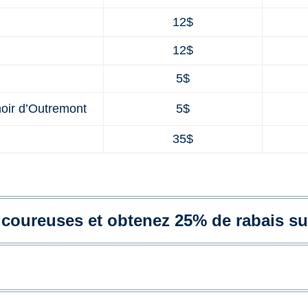
12$
12$
5$
oir d’Outremont
5$
35$
coureuses et obtenez 25% de rabais sur 