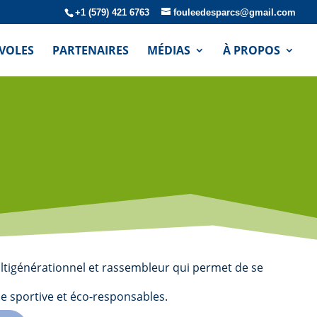
+1 (579) 421 6763
fouleedesparcs@gmail.com
VOLES
PARTENAIRES
MÉDIAS
À PROPOS
ltigénérationnel et rassembleur qui permet de se
ie sportive et éco-responsables.