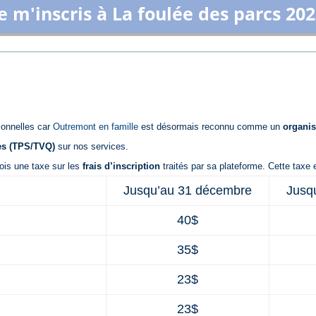
e m'inscris à La foulée des parcs 20
ionnelles car
Outremont en famille
est désormais reconnu comme un
organis
es (TPS/TVQ)
sur nos services.
ois une taxe sur les
frais d’inscription
traités par sa plateforme. Cette taxe
Jusqu’au 31 décembre
Jusq
40$
35$
23$
23$