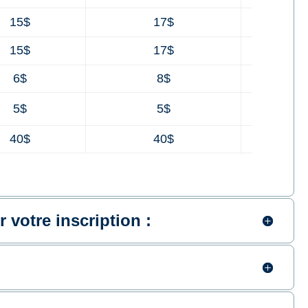
15$
17$
2
15$
17$
2
6$
8$
1
5$
5$
40$
40$
5
votre inscription :